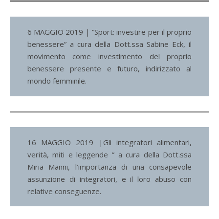
6 MAGGIO 2019 | “Sport: investire per il proprio
benessere” a cura della Dott.ssa Sabine Eck, il
movimento come investimento del proprio
benessere presente e futuro, indirizzato al
mondo femminile.
16 MAGGIO 2019 |Gli integratori alimentari,
verità, miti e leggende ” a cura della Dott.ssa
Miria Manni, l’importanza di una consapevole
assunzione di integratori, e il loro abuso con
relative conseguenze.