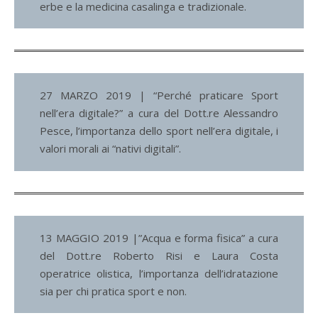
erbe e la medicina casalinga e tradizionale.
27 MARZO 2019 | “Perché praticare Sport
nell’era digitale?” a cura del Dott.re Alessandro
Pesce, l’importanza dello sport nell’era digitale, i
valori morali ai “nativi digitali”.
13 MAGGIO 2019 |”Acqua e forma fisica” a cura
del Dott.re Roberto Risi e Laura Costa
operatrice olistica, l’importanza dell’idratazione
sia per chi pratica sport e non.