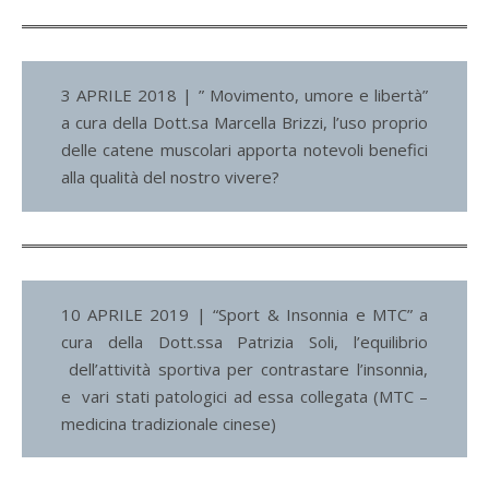
3 APRILE 2018 | ” Movimento, umore e libertà”
a cura della Dott.sa Marcella Brizzi, l’uso proprio
delle catene muscolari apporta notevoli benefici
alla qualità del nostro vivere?
10 APRILE 2019 | “Sport & Insonnia e MTC” a
cura della Dott.ssa Patrizia Soli, l’equilibrio
dell’attività sportiva per contrastare l’insonnia,
e vari stati patologici ad essa collegata (MTC –
medicina tradizionale cinese)