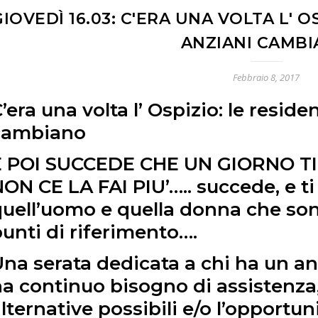
GIOVEDÌ 16.03: C'ERA UNA VOLTA L' O
ANZIANI CAMB
Febbraio 8, 2017
’era una volta l’ Ospizio: le resid
cambiano
E POI SUCCEDE CHE UN GIORNO T
ON CE LA FAI PIU’….. succede, e ti
uell’uomo e quella donna che sono
unti di riferimento….
na serata dedicata a chi ha un an
a continuo bisogno di assistenza
lternative possibili e/o l’opportun