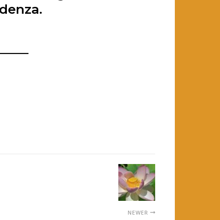
idenza.
———
NEWER