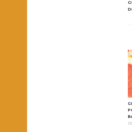
G
D
G
P
B
Ot