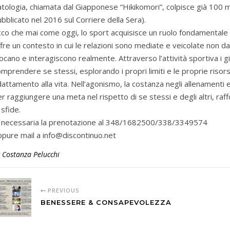
tologia, chiamata dal Giapponese “Hikikomori”, colpisce già 100 mi
bblicato nel 2016 sul Corriere della Sera).
co che mai come oggi, lo sport acquisisce un ruolo fondamentale d
fre un contesto in cui le relazioni sono mediate e veicolate non d
ocano e interagiscono realmente. Attraverso l’attività sportiva i g
mprendere se stessi, esplorando i propri limiti e le proprie ris
attamento alla vita. Nell’agonismo, la costanza negli allenamenti e 
r raggiungere una meta nel rispetto di se stessi e degli altri, raff
 sfide.
’ necessaria la prenotazione al 348/1682500/338/3349574
ppure mail a info@discontinuo.net
y
Costanza Pelucchi
PREVIOUS
BENESSERE & CONSAPEVOLEZZA