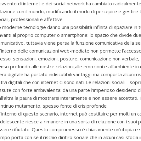
avvento di internet e dei social network ha cambiato radicalmente
lazione con il mondo, modificando il modo di percepire e gestire t
ciali, professionali e affettive.
 moderne tecnologie danno una possibilità infinita di spaziare i
vanti al proprio computer o smartphone: lo spazio che divide due
municativo, tuttavia viene persa la funzione comunicativa della se
l’interno delle comunicazioni web-mediate non permette l’accesso 
esso: sensazioni, emozioni, posture, comunicazione non verbale, c
nso profondo alle nostre relazioni,alle emozioni e all’ambiente in 
era digitale ha portato indiscutibili vantaggi ma comporta alcuni r
tivi digitali che con internet ci sono nati. Le relazioni sociali – 
ssute con forte ambivalenza: da una parte l’imperioso desiderio di
ll’altra la paura di mostrarsi interamente e non essere accettati. Il 
ontinuo mutamento, spesso fonte di crisiprofonde.
l’interno di questo scenario, internet può costituire per molti un
adolescente riesce a rimanere in una sorta di relazione con i suoi pa
ssere rifiutato. Questo compromesso è chiaramente un’utopia e 
mpo porta con sé il rischio diritiro sociale che in alcuni casi sfocia