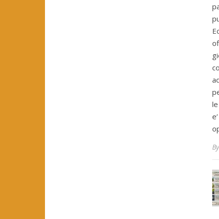
pa
pu
Ec
of
gi
co
ad
pe
le
e
o
B