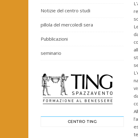
L’
Notizie del centro studi
re
so
pillola del mercoledì sera
Le
da
Pubblicazioni
co
al
seminario
st
se
L’
na
vi
da
c
Al
l’
CENTRO TING
e
te