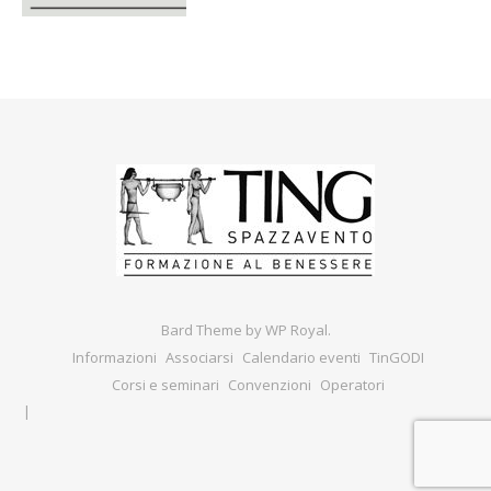
Bard Theme by
WP Royal
.
Informazioni
Associarsi
Calendario eventi
TinGODI
Corsi e seminari
Convenzioni
Operatori