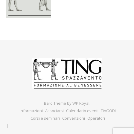
Bard Theme by
WP Royal
.
Informazioni
Associarsi
Calendario eventi
TinGODI
Corsi e seminari
Convenzioni
Operatori